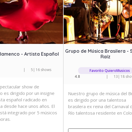
Grupo de Música Brasilera -
lamenco - Artista Español
Raíz
|
5
|
16 shows
Favorito QuieroMusicos
4.8
|
13
|
18 sh
pectacular show de
o es dirigido por un insigne
Nuestro grupo de música del Br
ista español radicado en
es dirigido por una talentosa
a desde hace unos años. El
brasilera ex reina del Carnaval 
stá integrado por 5 músicos
Río talentosa residente en Col
aoras.