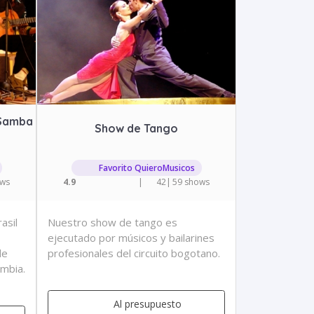
 Samba
Show de Tango
Favorito QuieroMusicos
ows
4.9
|
42
|
59 shows
asil
Nuestro show de tango es
ejecutado por músicos y bailarines
de
profesionales del circuito bogotano.
ombia.
Al presupuesto