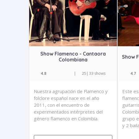
Show Flamenco - Cantaora
Show F
Colombiana
4.8
|
25
|
33 shows
4.7
Nuestra agrupación de Flamenco y
Este es
folclore español nace en el año
flamenc
2011, con el encuentro de
guitarr
experimentados intérpretes del
Colombi
género flamenco en Colombia.
grupo e
y 2 bail