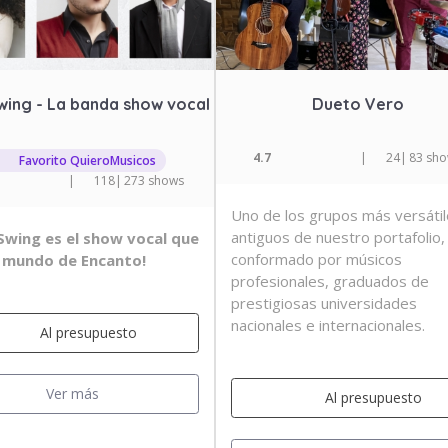
wing - La banda show vocal
Dueto Vero
4.7
|
24
|
83 sh
Favorito QuieroMusicos
|
118
|
273 shows
Uno de los grupos más versátil
antiguos de nuestro portafolio,
Swing es el show vocal que
conformado por músicos
l mundo de Encanto!
profesionales, graduados de
prestigiosas universidades
nacionales e internacionales.
Al presupuesto
Ver más
Al presupuesto