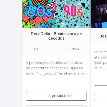
DecaDelia - Banda show de
Jos
décadas
5.0
|
1
|
1 show
De la te
el show
José, pa
5 personajes vestidos a la usanza
Yo Me L
de diferentes décadas del siglo XX
están "congelados" en el escenario.
Al presupuesto