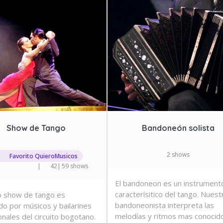
Show de Tango
Bandoneón solista
2 shows
Favorito QuieroMusicos
|
42
|
59 shows
El bandoneon es un instrument
caracterísitico del tango. Nuest
 show de tango es
bandoneonista interpreta las
do por músicos y bailarines
melodías y ritmos mas conocid
onales del circuito bogotano.