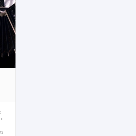
o
ro
os