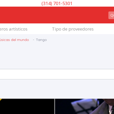
(314) 701-5301
ros artísticos
Tipo de proveedores
úsicas del mundo
Tango