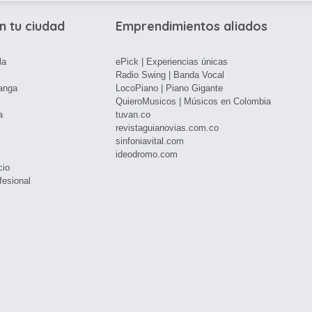
n tu ciudad
Emprendimientos aliados
la
ePick | Experiencias únicas
Radio Swing | Banda Vocal
anga
LocoPiano | Piano Gigante
QuieroMusicos | Músicos en Colombia
a
tuvan.co
revistaguianovias.com.co
sinfoniavital.com
ideodromo.com
cio
fesional