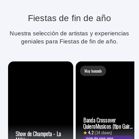
Fiestas de fin de año
Nuestra selección de artistas y experiencias
geniales para Fiestas de fin de año.
Muy buscado
Banda Crossover
QuieroMusicos (tipo Gaira
y Kukara)
★
4.2
(34 shows)
Show de Champeta - La