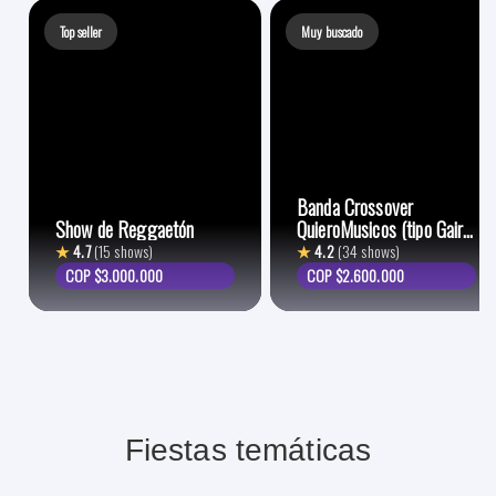
Top seller
Muy buscado
Banda Crossover
Show de Reggaetón
QuieroMusicos (tipo Gaira
y Kukara)
★
4.7
(15 shows)
★
4.2
(34 shows)
COP $3.000.000
COP $2.600.000
Fiestas temáticas