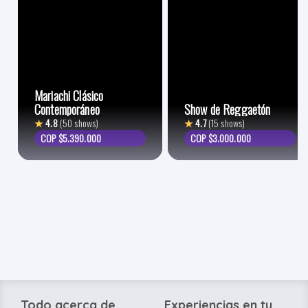
Mariachi Clásico
Contemporáneo
Show de Reggaetón
★
4.8
(50 shows)
★
4.7
(15 shows)
COP $5.390.000
COP $3.000.000
Todo acerca de
Experiencias en tu