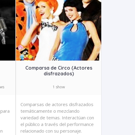
Comparsa de Circo (Actores
disfrazados)
ows
1 show
Comparsas de actores disfrazados
 para
temáticamente o mezclando
variedad de temas. Interactúan con
el público a través del performance
un
relacionado con su personaje.