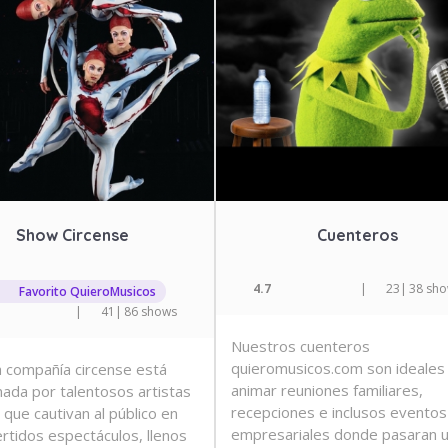
Show Circense
Cuenteros
4.7
|
23
|
38 sh
Favorito QuieroMusicos
|
41
|
86 shows
Nuestros cuenteros
quieromusicos.com son ideales
 compañía circense está
animar reuniones familiares,
ada por talentosos artistas
recepciones e inclusos eventos
 que cautivan al público en
empresariales donde pasaran 
ertidos espectáculos, llenos