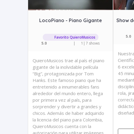
LocoPiano - Piano Gigante
Show de
5.0
Favorito QuieroMusicos
5.0
|
1
|
7 shows
Nuestra
Científ
QuieroMusicos trae al país el piano
6 excel
gigante de la inolvidable película
45 minu
“Big”, protagonizada por Tom
mediant
Hanks. Este famoso piano que ha
discipl
entretenido a innumerables fans
rola, ji
alrededor del mundo entero, llega
correct
por primera vez al país, para
didáctic
sorprender y divertir a grandes y
diseñad
chicos. Además de haber adquirido
la licencia del piano para Colombia,
QuieroMusicos cuenta con la
autorización para utilizar imágenes