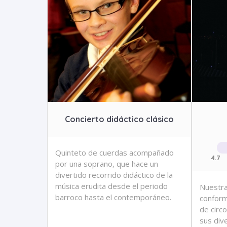
Concierto didáctico clásico
Quinteto de cuerdas acompañado
4.7
por una soprano, que hace un
divertido recorrido didáctico de la
música erudita desde el periodo
Nuestra
barroco hasta el contemporáneo.
conform
de circo
sus div