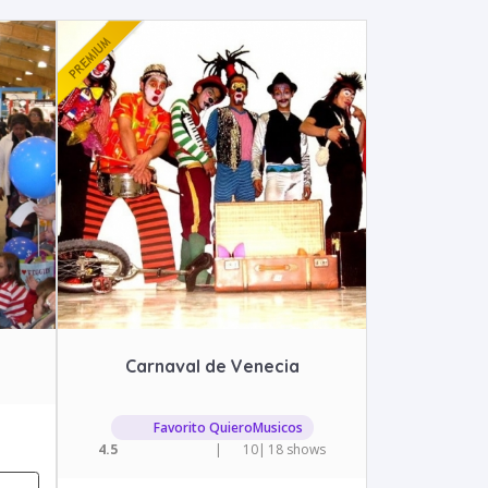
Carnaval de Venecia
Favorito QuieroMusicos
4.5
|
10
|
18 shows