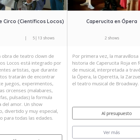
 Circo (Científicos Locos)
Caperucita en Ópera
|
5
|
13 shows
2 shows
 obra de teatro clown de
Por primera vez, la maravillosa
icos Locos está integrado por
historia de Caperucita Roja en 
entes artistas, que durante
de musical, interpretada a trav
tos tratarán de encontrar
la Ópera, la Operetta, la Zarzue
e juegos, experimentos,
el teatro musical de Broadway.
inas circenses (malabares,
rafas, pulsadas) la formula
a del amor. Un show
o, divertido y muy especial,
Al presupuesto
o para todas las edades.
Ver más