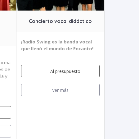
Concierto vocal didáctico
¡Radio Swing es la banda vocal
que llenó el mundo de Encanto!
forma
és de
Al presupuesto
la y
Ver más