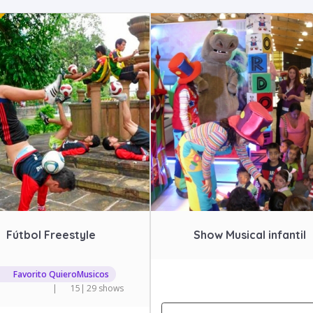
Fútbol Freestyle
Show Musical infantil
Favorito QuieroMusicos
|
15
|
29 shows