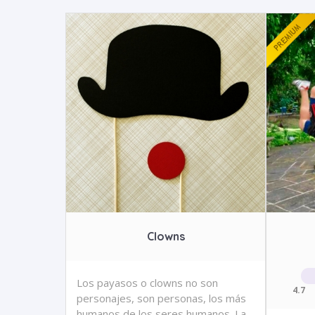
Clowns
Los payasos o clowns no son
4.7
personajes, son personas, los más
humanos de los seres humanos. La