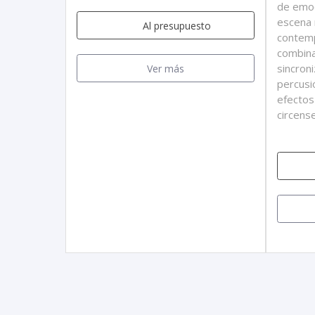
de emoc
escena 
Al presupuesto
contemp
combina
sincron
Ver más
percusió
efectos 
circens