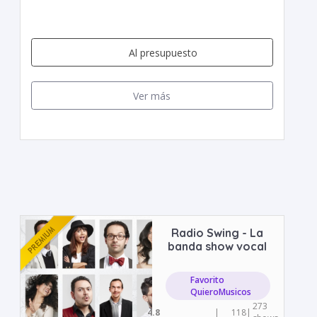
Al presupuesto
Ver más
Radio Swing - La
banda show vocal
Favorito
QuieroMusicos
273
4.8
|
118
|