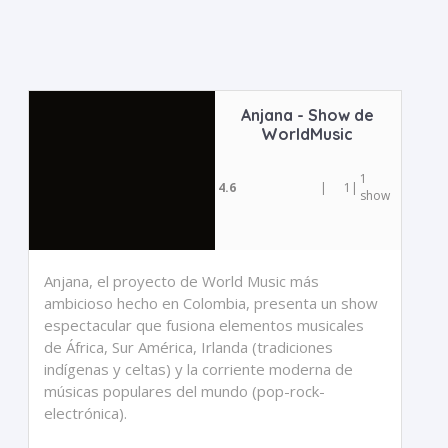
Anjana - Show de
WorldMusic
1
4.6
|
1
|
show
Anjana, el proyecto de World Music más
ambicioso hecho en Colombia, presenta un show
espectacular que fusiona elementos musicales
de África, Sur América, Irlanda (tradiciones
indígenas y celtas) y la corriente moderna de
músicas populares del mundo (pop-rock-
electrónica).