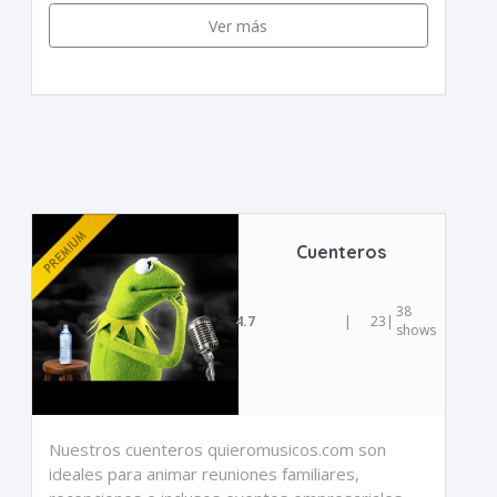
Ver más
Cuenteros
38
4.7
|
23
|
shows
Nuestros cuenteros quieromusicos.com son
ideales para animar reuniones familiares,