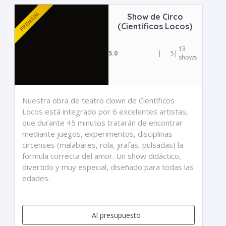
Show de Circo
(Científicos Locos)
13
5.0
|
5
|
shows
Nuestra obra de teatro clown de Científicos
Locos está integrado por 6 excelentes artistas,
que durante 45 minutos tratarán de encontrar
mediante juegos, experimentos, disciplinas
circenses (malabares, rola, jirafas, pulsadas) la
formula correcta del amor. Un show didáctico,
divertido y muy especial, diseñado para todas las
edades.
Al presupuesto