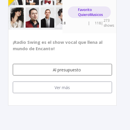
Favorito
QuieroMusicos
273
4.8
|
118
|
shows
¡Radio Swing es el show vocal que llena al
mundo de Encanto!
Al presupuesto
Ver más