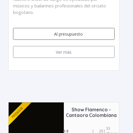
músicos y bailarines profesionales del circuito
bogotano.
Al presupuesto
Ver más
Show Flamenco -
Cantaora Colombiana
33
4.8
|
25
|