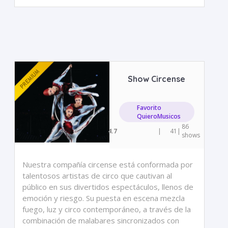
Show Circense
Favorito
QuieroMusicos
86
4.7
|
41
|
shows
Nuestra compañía circense está conformada por
talentosos artistas de circo que cautivan al
público en sus divertidos espectáculos, llenos de
emoción y riesgo. Su puesta en escena mezcla
fuego, luz y circo contemporáneo, a través de la
combinación de malabares sincronizados con