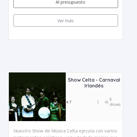
Al presupuesto
Ver más
Show Celta - Carnaval
Irlandés
8
4.7
|
4
|
shows
Nuestro Show de Música Celta ejecuta con varios