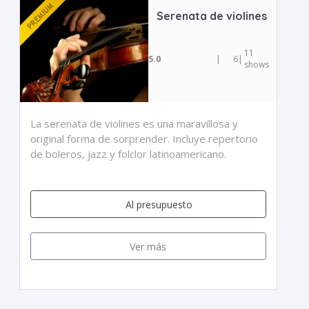
Serenata de violines
11
5.0
|
6
|
shows
La serenata de violines es una maravillosa y
original forma de sorprender. Incluye repertorio
de boleros, jazz y folclor latinoamericano.
Al presupuesto
Ver más