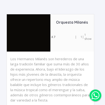
Orquesta Milanés
1
4.7
|
1
|
show
Los Hermanos Milanés son herederos de una
larga tradición familiar que suma más de 30 años
de experiencia. Ahora, bajo el liderazgo de los
hijos más jóvenes de la dinastía, la orquesta
ofrece un repertorio muy amplio de música
bailable que incluye los géneros tradicionales de
la música tropical como el merengue y la salsa,
además de otros géneros contemporáneos para
dar variedad a la fiesta.