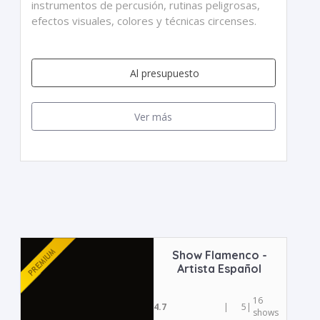
instrumentos de percusión, rutinas peligrosas,
efectos visuales, colores y técnicas circenses.
Al presupuesto
Ver más
Show Flamenco -
Artista Español
16
4.7
|
5
|
shows