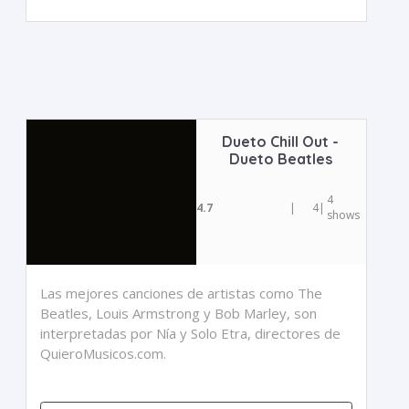
Dueto Chill Out -
Dueto Beatles
4
4.7
|
4
|
shows
Las mejores canciones de artistas como The
Beatles, Louis Armstrong y Bob Marley, son
interpretadas por Nía y Solo Etra, directores de
QuieroMusicos.com.