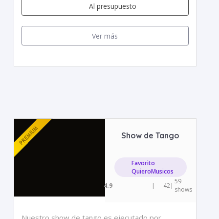
Al presupuesto
Ver más
Show de Tango
Favorito
QuieroMusicos
59
4.9
|
42
|
shows
Nuestro show de tango es ejecutado por