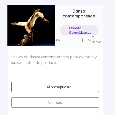
Danza
contemporánea
Favorito
QuieroMusicos
7
3.6
|
5
|
shows
Shows de danza contemporánea para eventos y
lanzamientos de producto.
Al presupuesto
Ver más