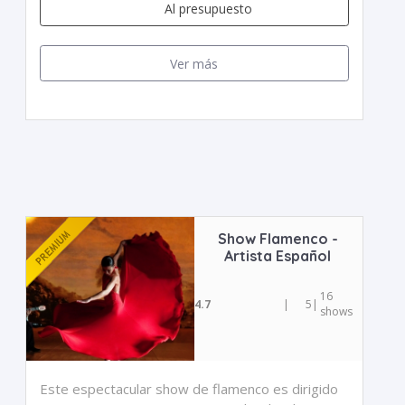
Al presupuesto
Ver más
Show Flamenco -
Artista Español
16
4.7
|
5
|
shows
Este espectacular show de flamenco es dirigido