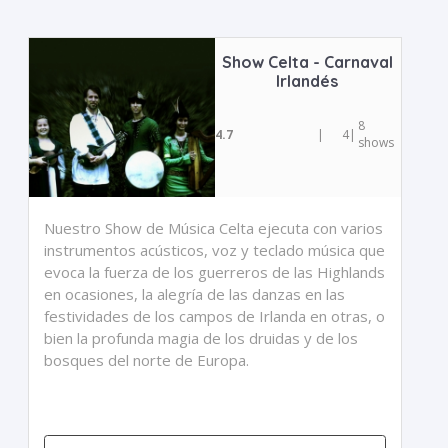
Show Celta - Carnaval
Irlandés
8
4.7
|
4
|
shows
Nuestro Show de Música Celta ejecuta con varios
instrumentos acústicos, voz y teclado música que
evoca la fuerza de los guerreros de las Highlands
en ocasiones, la alegría de las danzas en las
festividades de los campos de Irlanda en otras, o
bien la profunda magia de los druidas y de los
bosques del norte de Europa.