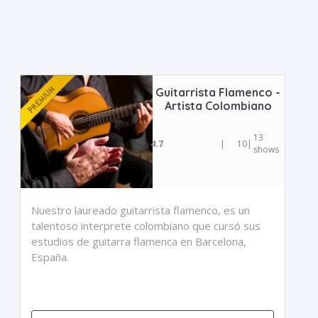
Guitarrista Flamenco -
Artista Colombiano
13
4.7
|
10
|
shows
Nuestro laureado guitarrista flamenco, es un
talentoso interprete colombiano que cursó sus
estudios de guitarra flamenca en Barcelona,
España.