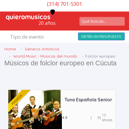
(314) 701-5301
20 años
Tipo de evento
OBTÉN UN PRESUPUESTO
Home
Géneros Artísticos
World Music - Músicas del mundo
Folclor europeo
Músicos de folclor europeo en Cúcuta
Tuna Española Senior
13
4.9
|
9
|
shows