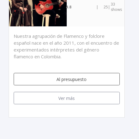
33
4.8
|
25
|
shows
Nuestra agrupación de Flamenco y folclore
español nace en el año 2011, con el encuentro de
experimentados intérpretes del género
flamenco en Colombia.
Al presupuesto
Ver más