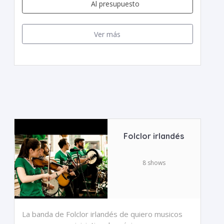
Al presupuesto
Ver más
Folclor irlandés
8 shows
La banda de Folclor irlandés de quiero musicos