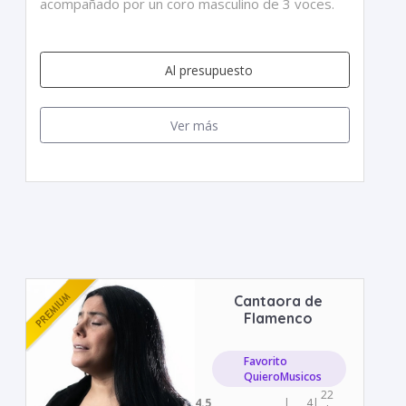
acompañado por un coro masculino de 3 voces.
Al presupuesto
Ver más
Cantaora de
Flamenco
Favorito
QuieroMusicos
22
4.5
|
4
|