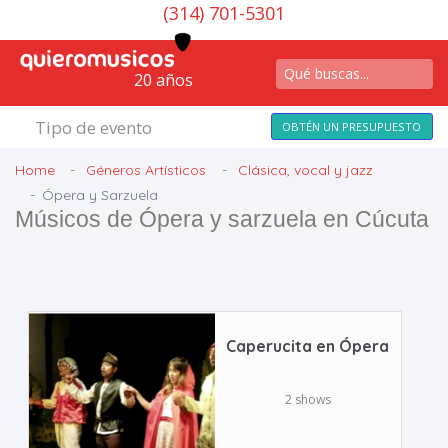
(314) 701-5301
20 años
Tipo de evento
OBTÉN UN PRESUPUESTO
Home
Géneros Artísticos
Clásica, vocal y jazz
Ópera y Sarzuela
Músicos de Ópera y sarzuela en Cúcuta
Caperucita en Ópera
2 shows