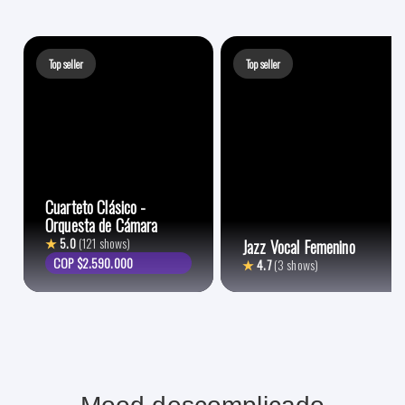
Top seller
Top seller
Cuarteto Clásico -
Orquesta de Cámara
★
5.0
(121 shows)
Jazz Vocal Femenino
COP $2.590.000
★
4.7
(3 shows)