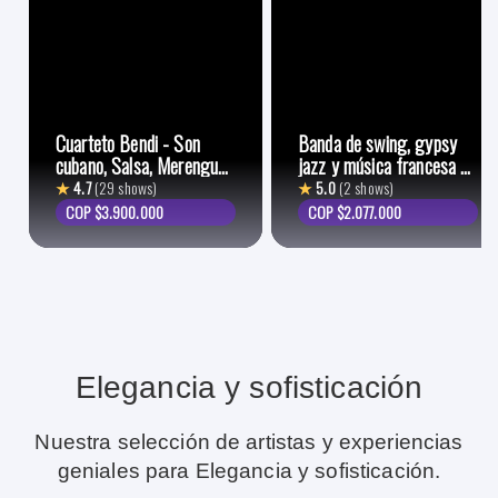
Cuarteto Bendi - Son
Banda de swing, gypsy
cubano, Salsa, Merengue,
jazz y música francesa en
Vallenato, Cumbia, Boleros
Bogotá
★
4.7
(29 shows)
★
5.0
(2 shows)
COP $3.900.000
COP $2.077.000
Elegancia y sofisticación
Nuestra selección de artistas y experiencias
geniales para Elegancia y sofisticación.