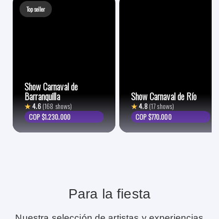
Top seller
Show Carnaval de
Barranquilla
Show Carnaval de Río
★
4.6
(168 shows)
★
4.8
(17 shows)
COP $1.230.000
COP $770.000
Para la fiesta
Nuestra selección de artistas y experiencias