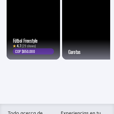
Fútbol Freestyle
★
4.7
(29 shows)
COP $650.000
Garotas
Todo acerca de
Experiencias en tu