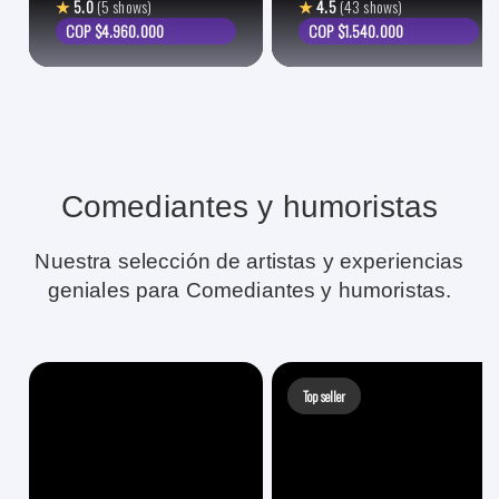
★
5.0
(5 shows)
★
4.5
(43 shows)
COP $4.960.000
COP $1.540.000
Comediantes y humoristas
Nuestra selección de artistas y experiencias
geniales para Comediantes y humoristas.
Top seller