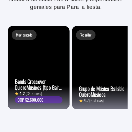
geniales para Para la fiesta.
Muy buscado
Top seller
Banda Crossover
QuieroMusicos (tipo Gaira
Grupo de Música Bailable
y Kukara)
★
4.2
(34 shows)
QuieroMusicos
COP $2.600.000
★
4.7
(6 shows)