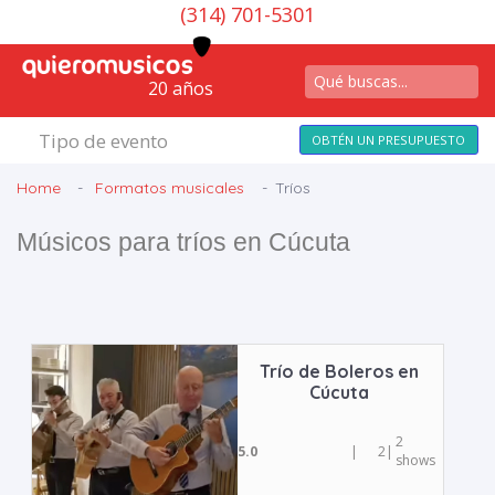
(314) 701-5301
20 años
Tipo de evento
OBTÉN UN PRESUPUESTO
Home
Formatos musicales
Tríos
Músicos para tríos en Cúcuta
Trío de Boleros en
Cúcuta
2
5.0
|
2
|
shows