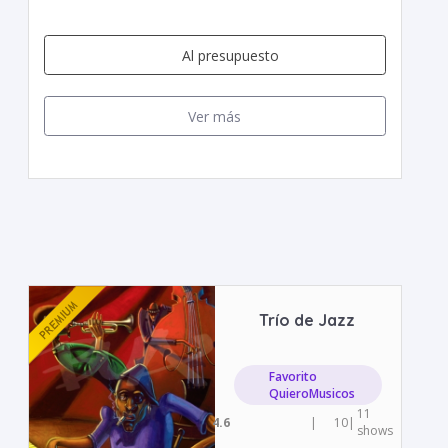
Al presupuesto
Ver más
Trío de Jazz
Favorito
QuieroMusicos
11
4.6
|
10
|
shows