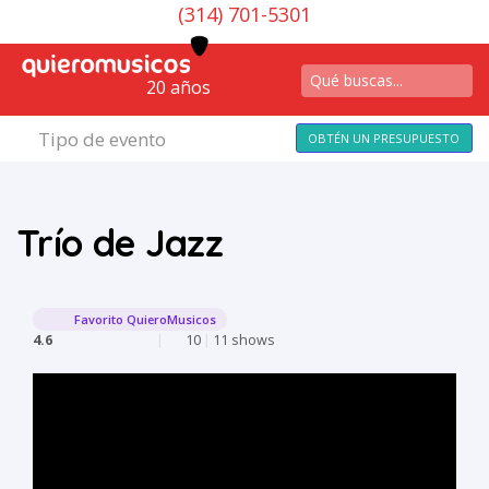
(314) 701-5301
20 años
Tipo de evento
OBTÉN UN PRESUPUESTO
Trío de Jazz
Favorito QuieroMusicos
4.6
|
10
|
11 shows