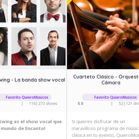
Cuarteto Clásico - Orquest
wing - La banda show vocal
Cámara
Favorito QuieroMusicos
Favorito QuieroMusicos
|
118
|
273 shows
5.0
|
52
|
121 sh
Swing es el show vocal que
Si quieres disfrutar de un
l mundo de Encanto!
maravilloso programa de músic
clásica en tu evento, QuieroMu