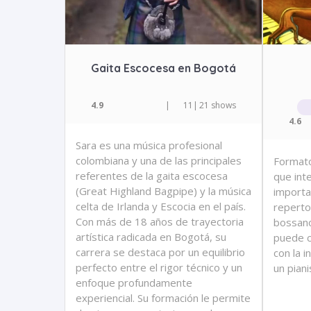
Gaita Escocesa en Bogotá
4.9
|
11
|
21 shows
4.6
Sara es una música profesional
colombiana y una de las principales
Formato
referentes de la gaita escocesa
que int
(Great Highland Bagpipe) y la música
importa
celta de Irlanda y Escocia en el país.
repertor
Con más de 18 años de trayectoria
bossano
artística radicada en Bogotá, su
puede c
carrera se destaca por un equilibrio
con la 
perfecto entre el rigor técnico y un
un pian
enfoque profundamente
experiencial. Su formación le permite