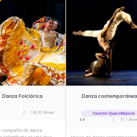
Danza Folclórica
Danza contemporánea
|
14
|
22 shows
Favorito QuieroMusicos
3.6
|
5
|
7 sho
 compañía de danza
ica colombiana es una joya