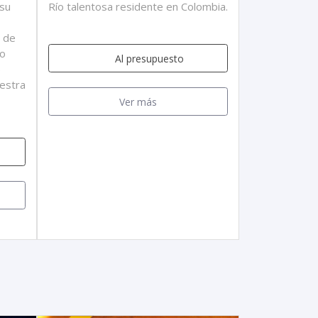
 su
Río talentosa residente en Colombia.
 de
do
Al presupuesto
5
estra
Ver más