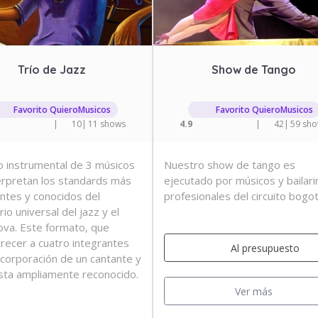
Trío de Jazz
Show de Tango
Favorito QuieroMusicos
Favorito QuieroMusicos
|
10
|
11 shows
4.9
|
42
|
59 sh
 instrumental de 3 músicos
Nuestro show de tango es
erpretan los standards más
ejecutado por músicos y bailari
ntes y conocidos del
profesionales del circuito bogo
io universal del jazz y el
va. Este formato, que
recer a cuatro integrantes
Al presupuesto
incorporación de un cantante y
ista ampliamente reconocido.
Ver más