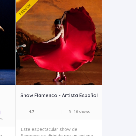
Show Flamenco - Artista Español
4.7
|
5
|
16 shows
ws
Este espectacular show de
flamenco es dirigido por un insigne