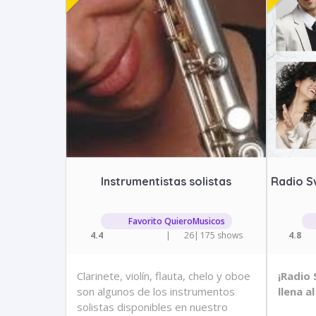
Instrumentistas solistas
Radio S
Favorito QuieroMusicos
4.4
|
26
|
175 shows
4.8
Clarinete, violín, flauta, chelo y oboe
¡Radio 
son algunos de los instrumentos
llena a
solistas disponibles en nuestro