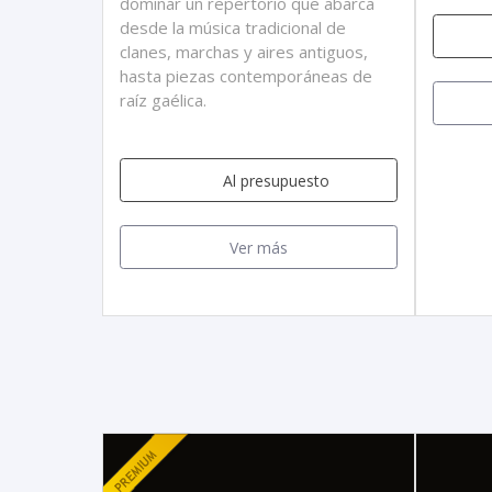
dominar un repertorio que abarca
desde la música tradicional de
clanes, marchas y aires antiguos,
hasta piezas contemporáneas de
raíz gaélica.
Al presupuesto
Ver más