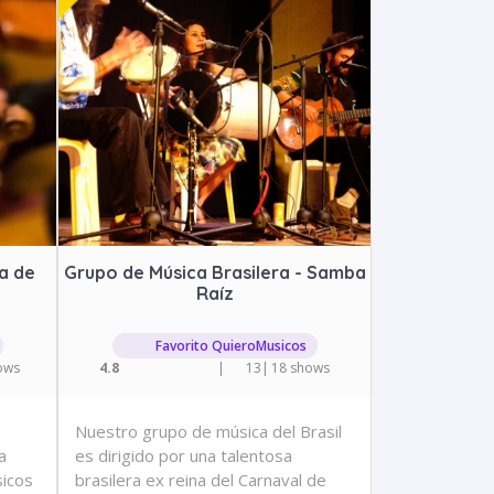
a de
Grupo de Música Brasilera - Samba
Raíz
Favorito QuieroMusicos
ows
4.8
|
13
|
18 shows
Nuestro grupo de música del Brasil
a
es dirigido por una talentosa
sicos
brasilera ex reina del Carnaval de