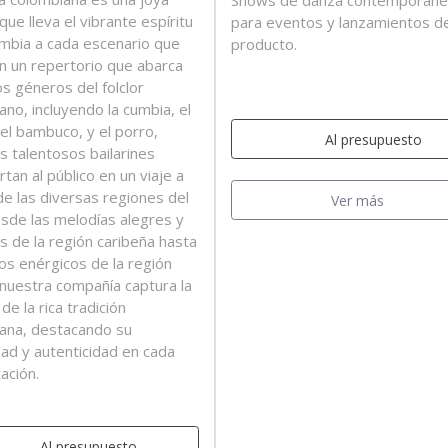
Shows de danza contemporáne
 que lleva el vibrante espíritu
para eventos y lanzamientos d
mbia a cada escenario que
producto.
on un repertorio que abarca
os géneros del folclor
ano, incluyendo la cumbia, el
 el bambuco, y el porro,
Al presupuesto
s talentosos bailarines
tan al público en un viaje a
de las diversas regiones del
Ver más
esde las melodías alegres y
as de la región caribeña hasta
mos enérgicos de la región
, nuestra compañía captura la
de la rica tradición
ana, destacando su
dad y autenticidad en cada
ación.
Al presupuesto