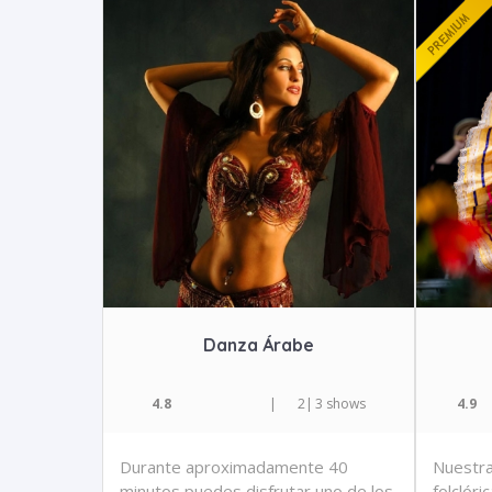
Danza Árabe
4.8
|
2
|
3 shows
4.9
Durante aproximadamente 40
Nuestra
minutos puedes disfrutar uno de los
folclór