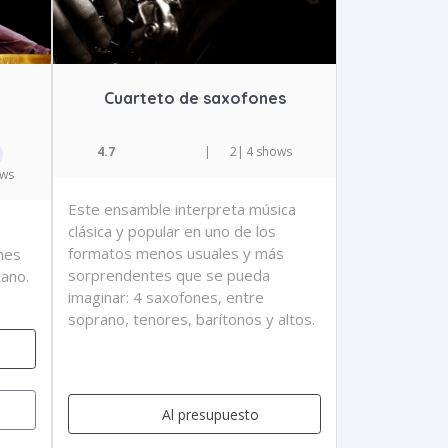
Cuarteto de saxofones
4.7
|
2
|
4 shows
ows
Este ensamble interpreta música
clásica y popular en uno de los
formatos menos usuales y más
nes
sorprendentes que se pueda
tano.
imaginar: 4 saxofones, entre
soprano, tenores, barítonos y altos.
Al presupuesto