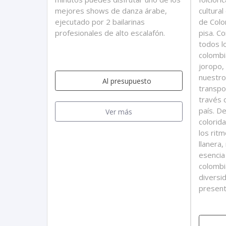
mejores shows de danza árabe,
cultural
ejecutado por 2 bailarinas
de Colo
profesionales de alto escalafón.
pisa. C
todos l
colombi
joropo,
nuestro
Al presupuesto
transpor
través 
país. D
Ver más
colorid
los rit
llanera
esencia 
colombi
diversi
present