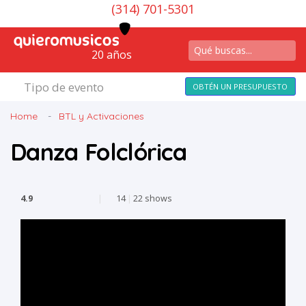
(314) 701-5301
20 años
Tipo de evento
OBTÉN UN PRESUPUESTO
Home
BTL y Activaciones
Danza Folclórica
4.9
|
14
|
22 shows