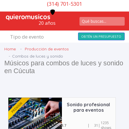
(314) 701-5301
20 años
Tipo de evento
OBTÉN UN PRESUPUESTO
Home
Producción de eventos
Combos de luces y sonido
Músicos para combos de luces y sonido
en Cúcuta
Sonido profesional
para eventos
1235
4.7
|
31
|
shows