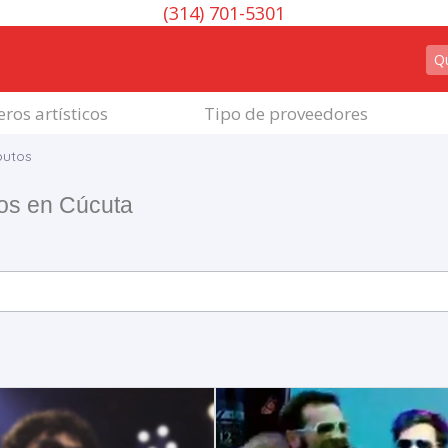
(314) 701-5301
ros artísticos
Tipo de proveedores
butos
tos en Cúcuta