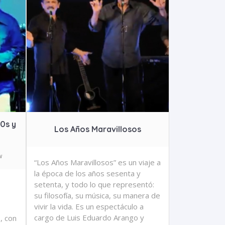
0s y
Los Años Maravillosos
w
“Los Años Maravillosos” es un viaje a
la época de los años sesenta y
setenta, y todo lo que representó:
su filosofía, su música, su manera de
vivir la vida. Es un espectáculo a
cargo de Luis Eduardo Arango y
, con