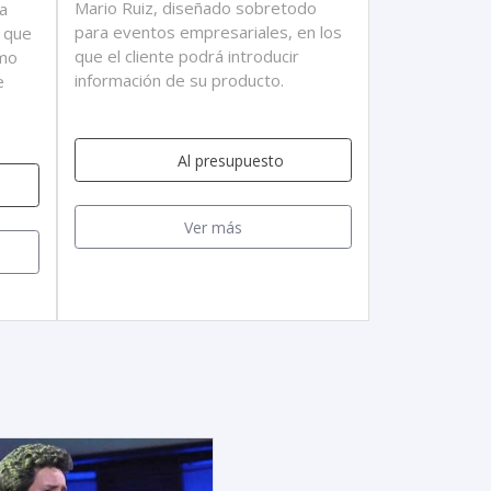
Mario Ruiz, diseñado sobretodo
a
para eventos empresariales, en los
n que
que el cliente podrá introducir
omo
información de su producto.
e
Al presupuesto
Ver más