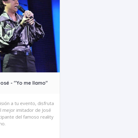
osé - "Yo me llamo"
isión a tu evento, disfruta
l mejor imitador de José
cipante del famoso reality
mo.