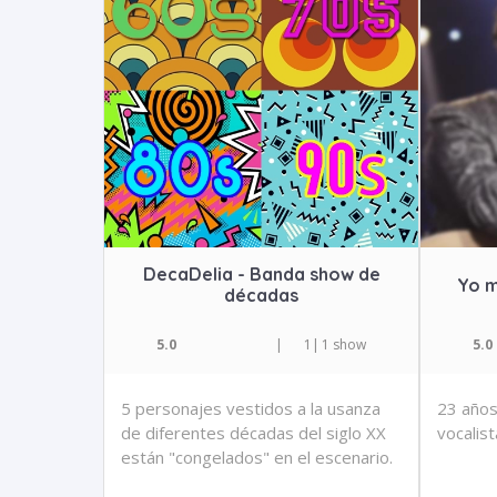
DecaDelia - Banda show de
Yo m
décadas
5.0
|
1
|
1 show
5.0
5 personajes vestidos a la usanza
23 años
de diferentes décadas del siglo XX
vocalist
están "congelados" en el escenario.