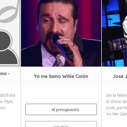
eno -
Yo me llamo Willie Colón
José J
 disfruta
De la telev
de Pipe
el show de
oso
José, parti
Al presupuesto
Yo Me Lla
Ver más