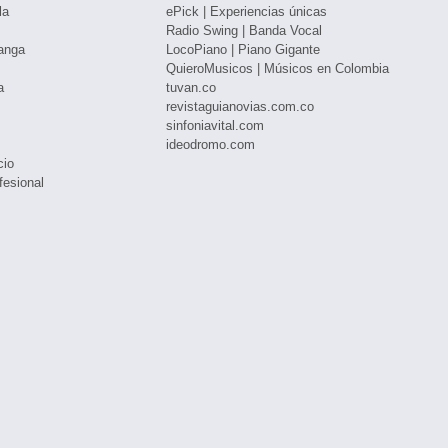
la
ePick | Experiencias únicas
Radio Swing | Banda Vocal
anga
LocoPiano | Piano Gigante
QuieroMusicos | Músicos en Colombia
a
tuvan.co
revistaguianovias.com.co
sinfoniavital.com
ideodromo.com
cio
fesional