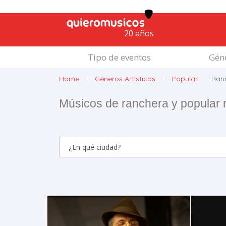
20 años
Tipo de eventos
Géne
Home
Géneros Artísticos
Popular
Ranc
Músicos de ranchera y popular 