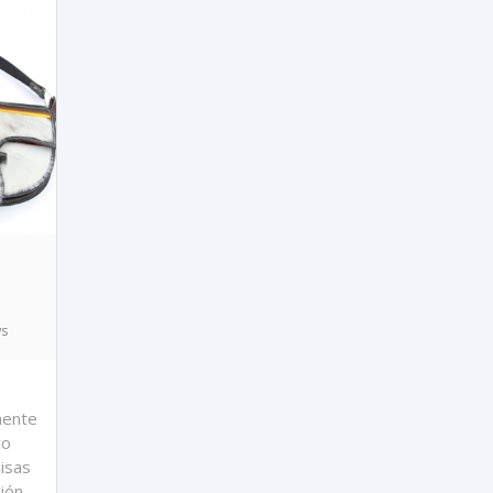
ws
mente
ro
isas
ión