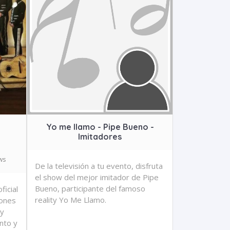
Yo me llamo - Pipe Bueno -
Imitadores
ws
De la televisión a tu evento, disfruta
el show del mejor imitador de Pipe
Bueno, participante del famoso
ficial
reality Yo Me Llamo.
iones
 y
nto y