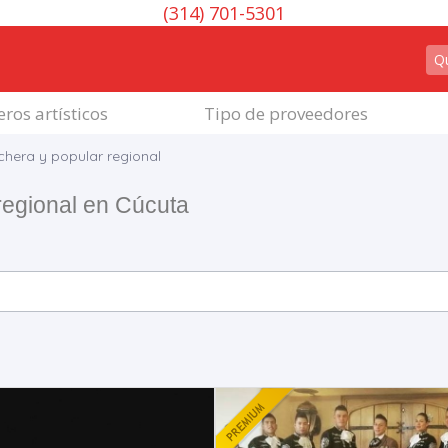
(314) 701-5301
ros artísticos
Tipo de proveedores
hera y popular regional
regional en Cúcuta