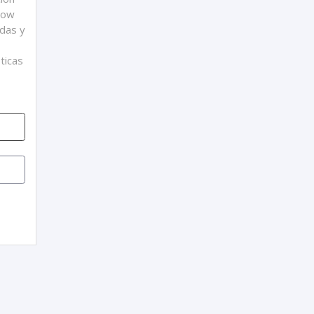
how
adas y
sticas