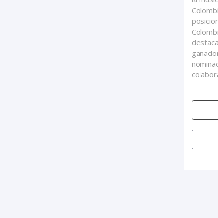
Colombia
posicio
Colombi
destaca
ganador
nominac
colabor