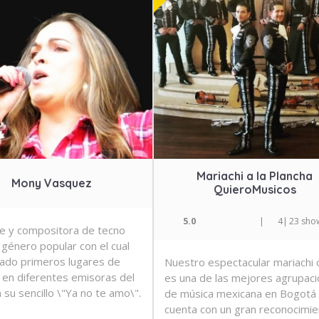
Mariachi a la Plancha
Mony Vasquez
QuieroMusicos
5.0
|
4
|
23 sho
e y compositora de tecno
 género popular con el cual
ado primeros lugares de
Nuestro espectacular mariachi o
a en diferentes emisoras del
es una de las mejores agrupac
 su sencillo \"Ya no te amo\".
de música mexicana en Bogotá
cuenta con un gran reconocimie