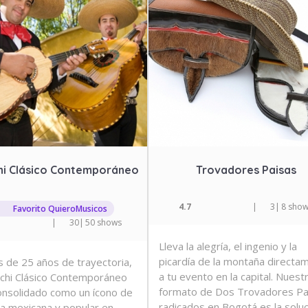
hi Clásico Contemporáneo
Trovadores Paisas
4.7
|
3
|
8 sho
Favorito QuieroMusicos
|
30
|
50 shows
Lleva la alegría, el ingenio y la
picardía de la montaña directa
 de 25 años de trayectoria,
a tu evento en la capital. Nuest
achi Clásico Contemporáneo
formato de Dos Trovadores Pa
onsolidado como un ícono de
radicados en Bogotá es la soluc
ca mexicana y popular en