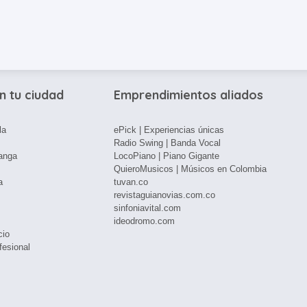
n tu ciudad
Emprendimientos aliados
la
ePick | Experiencias únicas
Radio Swing | Banda Vocal
anga
LocoPiano | Piano Gigante
QuieroMusicos | Músicos en Colombia
a
tuvan.co
revistaguianovias.com.co
sinfoniavital.com
ideodromo.com
cio
fesional