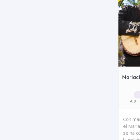
Mariac
4.8
Con más
el Mari
se ha c
la músi