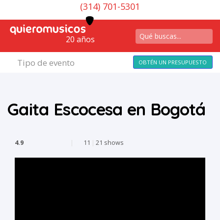
(314) 701-5301
20 años
Tipo de evento
OBTÉN UN PRESUPUESTO
Gaita Escocesa en Bogotá
4.9
|
11
|
21 shows