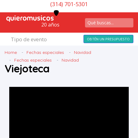
(314) 701-5301
20 años
Tipo de evento
OBTÉN UN PRESUPUESTO
Home
Fechas especiales
Navidad
Fechas especiales
Navidad
Viejoteca