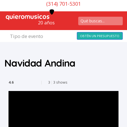
(314) 701-5301
20 años
Tipo de evento
OBTÉN UN PRESUPUESTO
Navidad Andina
4.6
|
3
|
3 shows