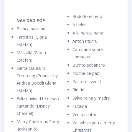
Rodolfo el reno
NAVIDAD POP
A belén
Blanca navidad
A la nanita nana
Farolitos (Gloria
Anton tituriru
Estefan)
Campana sobre
Más allá (Gloria
campana
Estefan)
Burrito sabanero
Santa Clauss Is
Noche de paz
Comming (Popular by
Pastores venid
Andrea Bocelli Gloria
Rin rin
Estefan)
Salve reina y madre
Feliz navidad te deseo
cantando (Disney
Tutaina
Channel)
Ven a cantar
Merry Christmas Song
We whish you a merry
(Jackson 5)
Christmas