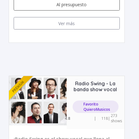
Al presupuesto
Ver más
Radio Swing - La
banda show vocal
Favorito
QuieroMusicos
273
4.8
|
118
|
shows
¡Radio Swing es el show vocal que llena al