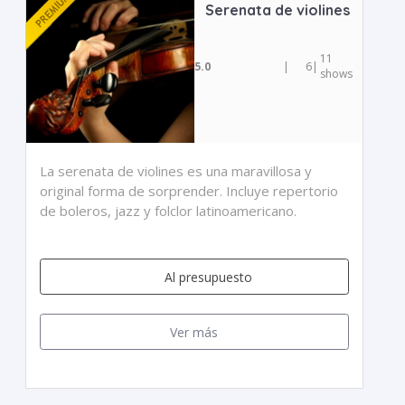
Serenata de violines
11
5.0
|
6
|
shows
La serenata de violines es una maravillosa y
original forma de sorprender. Incluye repertorio
de boleros, jazz y folclor latinoamericano.
Al presupuesto
Ver más