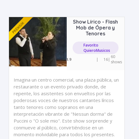
Show Lírico - Flash
Mob de Ópera y
Tenores
Favorito
QuieroMusicos
60
4.9
|
16
|
shows
Imagina un centro comercial, una plaza pública, un
restaurante o un evento privado donde, de
repente, los asistentes son envueltos por las
poderosas voces de nuestros cantantes líricos
tanto tenores como sopranos en una
interpretación vibrante de "Nessun dorma" de
Puccini o "O sole mio". Este show sorprende y
conmueve al público, convirtiéndose en un
momento inolvidable para todos los presentes.