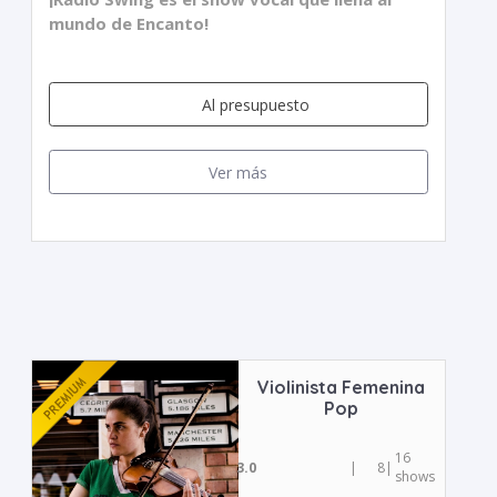
mundo de Encanto!
Al presupuesto
Ver más
Violinista Femenina
Pop
16
3.0
|
8
|
shows