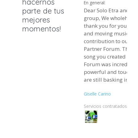
hacernos
En general:
parte de tus
Dear Solo Etra and Pr
group, We wholeheartedly
mejores
thank you for your be
momentos!
and moving musical
contribution to our 2
Partner Forum. The original
song you created for t
Forum was incredibly
powerful and touchin
are still basking in t
and lyrics, which reso
Giselle Carino
strongly with everyon
present. It brought de
Servicios contratados:
emotions into the spa
many participants sh
moved they felt by the
performance (some ev