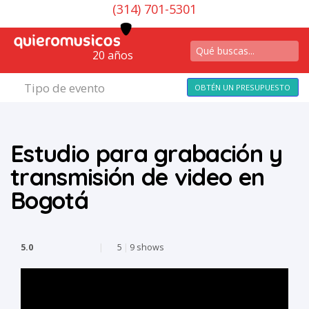
(314) 701-5301
20 años
Tipo de evento
OBTÉN UN PRESUPUESTO
Estudio para grabación y
transmisión de video en
Bogotá
5.0
|
5
|
9 shows