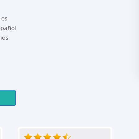
 es
spañol
nos