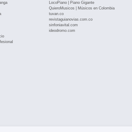
anga
LocoPiano | Piano Gigante
QuieroMusicos | Músicos en Colombia
a
tuvan.co
revistaguianovias.com.co
sinfoniavital.com
ideodromo.com
cio
fesional