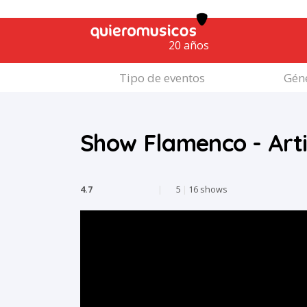
20 años
Tipo de eventos
Géne
Show Flamenco - Art
4.7
|
5
|
16 shows