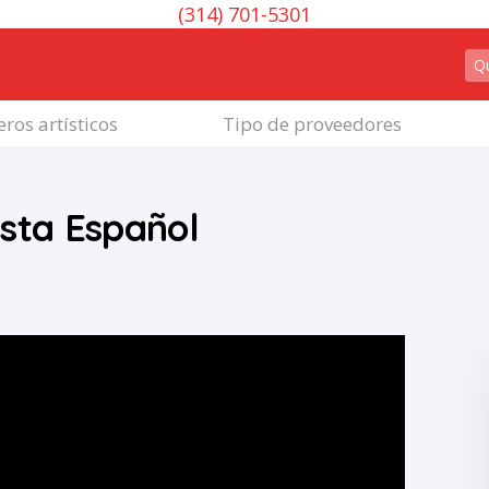
(314) 701-5301
ros artísticos
Tipo de proveedores
ista Español